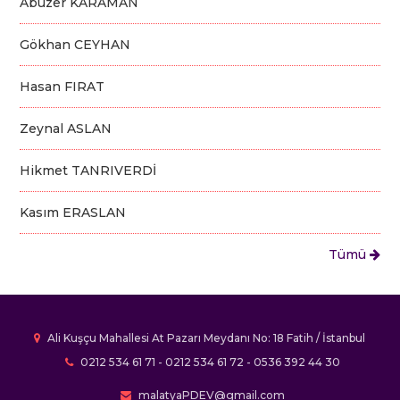
Abuzer KARAMAN
Gökhan CEYHAN
Hasan FIRAT
Zeynal ASLAN
Hikmet TANRIVERDİ
Kasım ERASLAN
Tümü
Ali Kuşçu Mahallesi At Pazarı Meydanı No: 18 Fatih / İstanbul
0212 534 61 71
-
0212 534 61 72
-
0536 392 44 30
malatyaPDEV@gmail.com